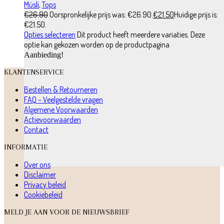
Müsli
,
Tops
€
26.90
Oorspronkelijke prijs was: €26.90.
€
21.50
Huidige prijs is:
€21.50.
Opties selecteren
Dit product heeft meerdere variaties. Deze
optie kan gekozen worden op de productpagina
Aanbieding!
KLANTENSERVICE
Bestellen & Retourneren
FAQ – Veelgestelde vragen
Algemene Voorwaarden
Actievoorwaarden
Contact
INFORMATIE
Over ons
Disclaimer
Privacy beleid
Cookiebeleid
MELD JE AAN VOOR DE NIEUWSBRIEF