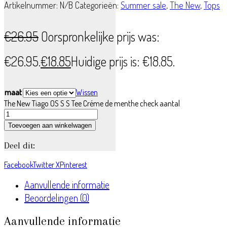
Artikelnummer:
N/B
Categorieën:
Summer sale
,
The New
,
Tops
€
26.95
Oorspronkelijke prijs was:
€26.95.
€
18.85
Huidige prijs is: €18.85.
maat
Wissen
The New Tiago OS S S Tee Créme de menthe check aantal
Toevoegen aan winkelwagen
Deel dit:
Facebook
Twitter X
Pinterest
Aanvullende informatie
Beoordelingen (0)
Aanvullende informatie