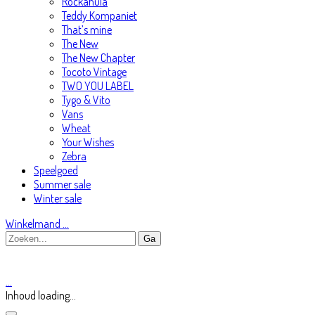
Rockahula
Teddy Kompaniet
That’s mine
The New
The New Chapter
Tocoto Vintage
TWO YOU LABEL
Tygo & Vito
Vans
Wheat
Your Wishes
Zebra
Speelgoed
Summer sale
Winter sale
Winkelmand
…
…
Inhoud loading...