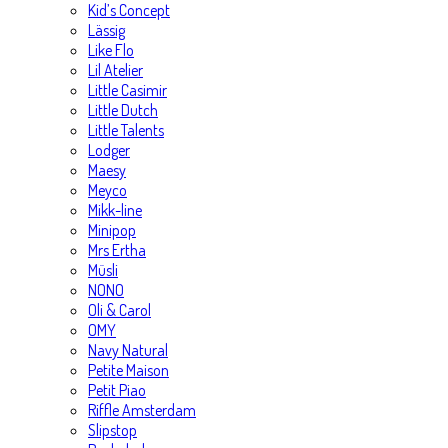
Kid’s Concept
Lässig
Like Flo
Lil Atelier
Little Casimir
Little Dutch
Little Talents
Lodger
Maesy
Meyco
Mikk-line
Minipop
Mrs Ertha
Müsli
NONO
Oli & Carol
OMY
Navy Natural
Petite Maison
Petit Piao
Riffle Amsterdam
Slipstop