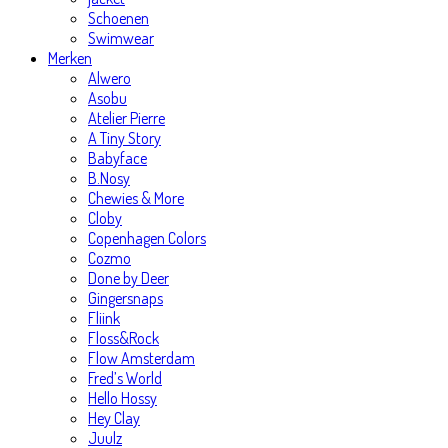
Schoenen
Swimwear
Merken
Alwero
Asobu
Atelier Pierre
A Tiny Story
Babyface
B.Nosy
Chewies & More
Cloby
Copenhagen Colors
Cozmo
Done by Deer
Gingersnaps
Fliink
Floss&Rock
Flow Amsterdam
Fred’s World
Hello Hossy
Hey Clay
Juulz