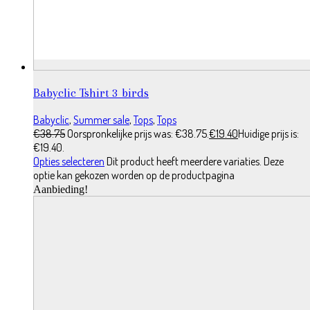
Babyclic Tshirt 3 birds
Babyclic
,
Summer sale
,
Tops
,
Tops
€
38.75
Oorspronkelijke prijs was: €38.75.
€
19.40
Huidige prijs is:
€19.40.
Opties selecteren
Dit product heeft meerdere variaties. Deze
optie kan gekozen worden op de productpagina
Aanbieding!