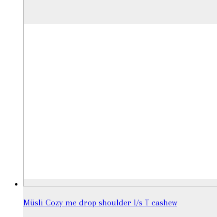
Müsli Cozy me drop shoulder l/s T cashew