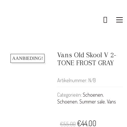
Vans Old Skool V 2-
AANBIEDING!
TONE FROST GRAY
Artikelnummer:
N/B
Categorieën:
Schoenen
,
Schoenen
,
Summer sale
,
Vans
KLANTENSERVICE
Oorspronkelijke
Huidige
€
44.00
€
55.00
Bestellen & Retourneren