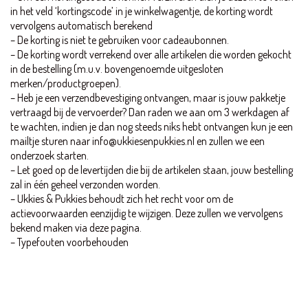
in het veld ‘kortingscode’ in je winkelwagentje, de korting wordt
Cookiebeleid
vervolgens automatisch berekend
– De korting is niet te gebruiken voor cadeaubonnen.
– De korting wordt verrekend over alle artikelen die worden gekocht
MELD JE AAN VOOR DE NIEUWSBRIEF
in de bestelling (m.u.v. bovengenoemde uitgesloten
merken/productgroepen).
En blijf op de hoogte van o.a. nieuwe items en leuke acties!
– Heb je een verzendbevestiging ontvangen, maar is jouw pakketje
Email Address
vertraagd bij de vervoerder? Dan raden we aan om 3 werkdagen af
te wachten, indien je dan nog steeds niks hebt ontvangen kun je een
mailtje sturen naar info@ukkiesenpukkies.nl en zullen we een
onderzoek starten.
Abonneren
– Let goed op de levertijden die bij de artikelen staan, jouw bestelling
zal in één geheel verzonden worden.
– Ukkies & Pukkies behoudt zich het recht voor om de
actievoorwaarden eenzijdig te wijzigen. Deze zullen we vervolgens
bekend maken via deze pagina.
– Typefouten voorbehouden
Facebook
© Copyright 2021.
Ukkies & Pukkies
All Rights
Instagram
Reserved