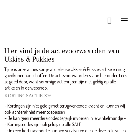
KLANTENSERVICE
Bestellen & Retourneren
Hier vind je de actievoorwaarden van
FAQ – Veelgestelde vragen
Ukkies & Pukkies
Algemene Voorwaarden
Tijdens onze acties kun je al die leuke Ukkies & Pukkies artikelen nog
Actievoorwaarden
goedkoper aanschaffen. De actievoorwaarden staan hieronder. Lees
Contact
ze goed door, want sommige actieprijzen zijn niet geldig op alle
artikelen in de webshop.
KORTINGSACTIE X%
INFORMATIE
– Kortingen zijn niet geldig met terugwerkende kracht en kunnen wij
Over ons
ook achteraf niet meer toepassen
– Je kan geen meerdere codes tegelijk invoeren in je winkelmandje –
Disclaimer
– Kortingscodes zijn ook geldig op alle SALE
Privacy beleid
– Om een kortingscode te kunnen verzilveren dien je deze in te vullen