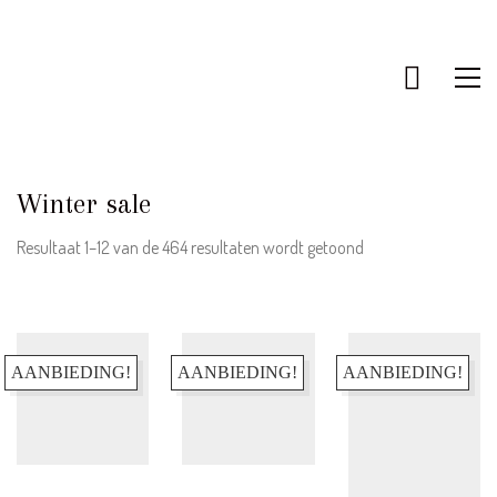
Winter sale
Gesorteerd
Resultaat 1–12 van de 464 resultaten wordt getoond
op
nieuwste
AANBIEDING!
AANBIEDING!
AANBIEDING!
KLANTENSERVICE
Bestellen & Retourneren
FAQ – Veelgestelde vragen