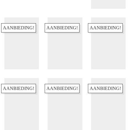
Algemene Voorwaarden
Actievoorwaarden
Contact
AANBIEDING!
AANBIEDING!
AANBIEDING!
INFORMATIE
Over ons
Disclaimer
Privacy beleid
Cookiebeleid
AANBIEDING!
AANBIEDING!
AANBIEDING!
MELD JE AAN VOOR DE NIEUWSBRIEF
En blijf op de hoogte van o.a. nieuwe items en leuke acties!
Email Address