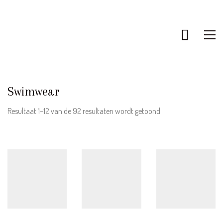
KLANTENSERVICE
Bestellen & Retourneren
Swimwear
FAQ – Veelgestelde vragen
Algemene Voorwaarden
Gesorteerd
Resultaat 1–12 van de 92 resultaten wordt getoond
op
Actievoorwaarden
nieuwste
Contact
INFORMATIE
Over ons
Disclaimer