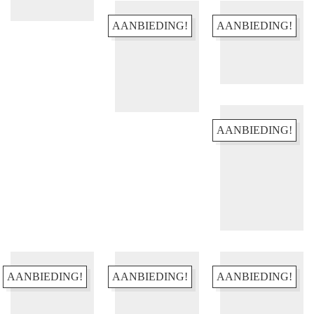
AANBIEDING!
AANBIEDING!
KLANTENSERVICE
Bestellen & Retourneren
AANBIEDING!
FAQ – Veelgestelde vragen
Algemene Voorwaarden
Actievoorwaarden
Contact
INFORMATIE
Over ons
AANBIEDING!
AANBIEDING!
AANBIEDING!
Disclaimer