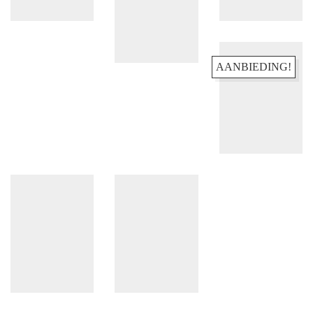
Privacy beleid
Cookiebeleid
AANBIEDING!
MELD JE AAN VOOR DE NIEUWSBRIEF
En blijf op de hoogte van o.a. nieuwe items en leuke acties!
Email Address
Abonneren
Facebook
© Copyright 2021.
Ukkies & Pukkies
All Rights
Instagram
Reserved