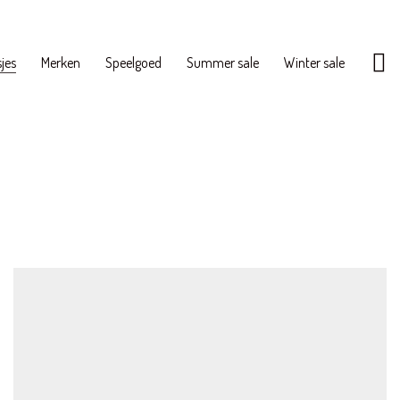
jes
Merken
Speelgoed
Summer sale
Winter sale