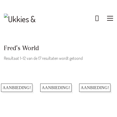
KLANTENSERVICE
Bestellen & Retourneren
Fred’s World
FAQ – Veelgestelde vragen
Algemene Voorwaarden
Gesorteerd
Resultaat 1–12 van de 17 resultaten wordt getoond
op
Actievoorwaarden
nieuwste
Contact
AANBIEDING!
AANBIEDING!
AANBIEDING!
INFORMATIE
Over ons
Disclaimer