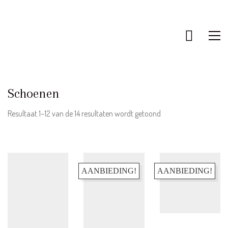
Schoenen
Gesorteerd
Resultaat 1–12 van de 14 resultaten wordt getoond
op
nieuwste
AANBIEDING!
AANBIEDING!
KLANTENSERVICE
Bestellen & Retourneren