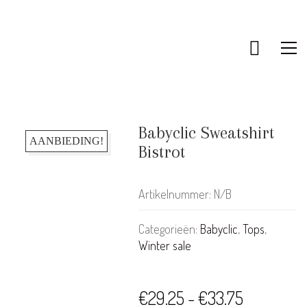
Babyclic Sweatshirt
AANBIEDING!
Bistrot
Artikelnummer:
N/B
Categorieën:
Babyclic
,
Tops
,
Winter sale
Prijsklasse
€
29.25
-
€
33.75
KLANTENSERVICE