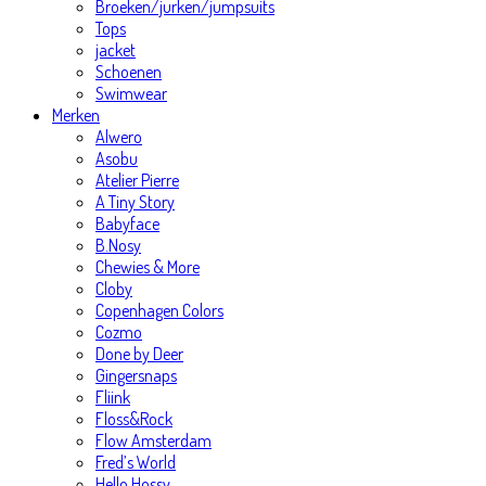
Broeken/jurken/jumpsuits
Tops
jacket
Schoenen
Swimwear
Merken
Alwero
Asobu
Atelier Pierre
A Tiny Story
Babyface
B.Nosy
Chewies & More
Cloby
Copenhagen Colors
Cozmo
Done by Deer
Gingersnaps
Fliink
Floss&Rock
Flow Amsterdam
Fred’s World
Hello Hossy