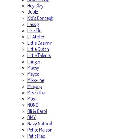
Hey Clay
Juulz
Kid’s Concept
Lässig
Like Flo
Lil Atelier
Little Casimir
Little Dutch
Little Talents
Lodger
Maesy
Meyco
Mikk-line
Minipop
Mrs Ertha
Müsli
NONO
Oli & Carol
OMY
Navy Natural
Petite Maison
Petit Piao