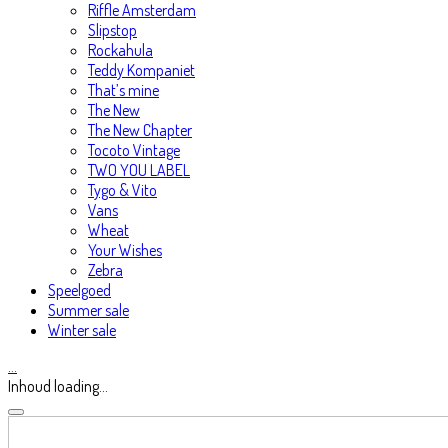
Riffle Amsterdam
Slipstop
Rockahula
Teddy Kompaniet
That’s mine
The New
The New Chapter
Tocoto Vintage
TWO YOU LABEL
Tygo & Vito
Vans
Wheat
Your Wishes
Zebra
Speelgoed
Summer sale
Winter sale
…
Inhoud loading...