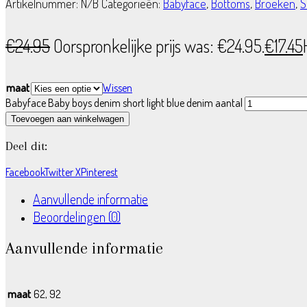
Artikelnummer:
N/B
Categorieën:
Babyface
,
Bottoms
,
Broeken
,
S
€
24.95
Oorspronkelijke prijs was: €24.95.
€
17.45
maat
Wissen
Babyface Baby boys denim short light blue denim aantal
Toevoegen aan winkelwagen
Deel dit:
Facebook
Twitter X
Pinterest
Aanvullende informatie
Beoordelingen (0)
Aanvullende informatie
maat
62, 92