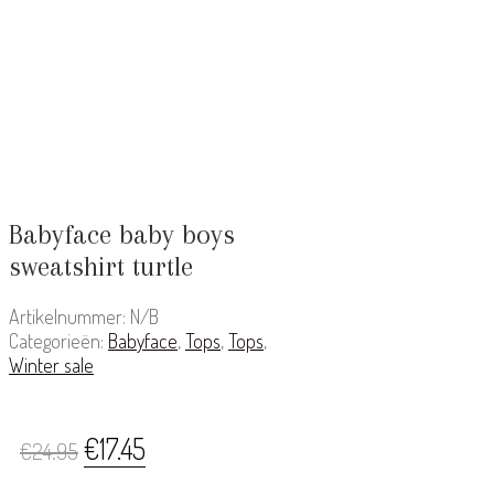
Babyface baby boys
sweatshirt turtle
Artikelnummer:
N/B
Categorieën:
Babyface
,
Tops
,
Tops
,
Winter sale
Oorspronkelijke
Huidige
€
17.45
€
24.95