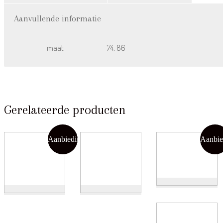
Aanvullende informatie
maat
74, 86
Gerelateerde producten
Aanbieding!
Aanbie