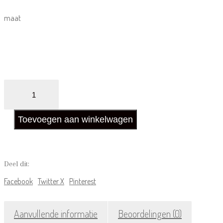
prijs
prijs
maat
was:
is:
€24.95.
€17.45.
Babyface
baby
boys
sweatshirt
Toevoegen aan winkelwagen
turtle
aantal
Deel dit:
Facebook
Twitter X
Pinterest
Aanvullende informatie
Beoordelingen (0)