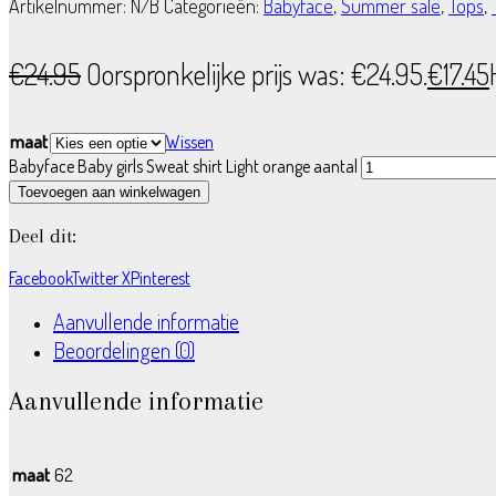
Artikelnummer:
N/B
Categorieën:
Babyface
,
Summer sale
,
Tops
,
€
24.95
Oorspronkelijke prijs was: €24.95.
€
17.45
maat
Wissen
Babyface Baby girls Sweat shirt Light orange aantal
Toevoegen aan winkelwagen
Deel dit:
Facebook
Twitter X
Pinterest
Aanvullende informatie
Beoordelingen (0)
Aanvullende informatie
maat
62