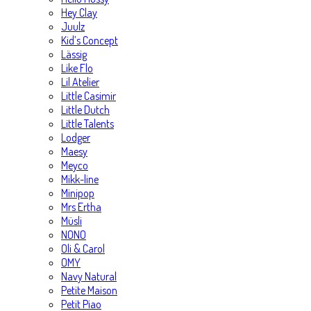
Hey Clay
Juulz
Kid’s Concept
Lässig
Like Flo
Lil Atelier
Little Casimir
Little Dutch
Little Talents
Lodger
Maesy
Meyco
Mikk-line
Minipop
Mrs Ertha
Müsli
NONO
Oli & Carol
OMY
Navy Natural
Petite Maison
Petit Piao