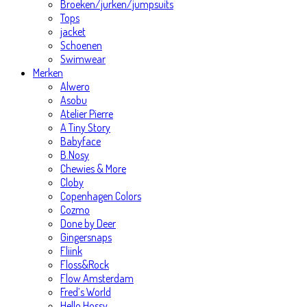
Broeken/jurken/jumpsuits
Tops
jacket
Schoenen
Swimwear
Merken
Alwero
Asobu
Atelier Pierre
A Tiny Story
Babyface
B.Nosy
Chewies & More
Cloby
Copenhagen Colors
Cozmo
Done by Deer
Gingersnaps
Fliink
Floss&Rock
Flow Amsterdam
Fred’s World
Hello Hossy