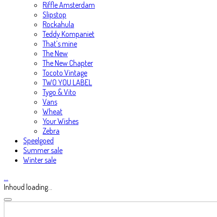
Riffle Amsterdam
Slipstop
Rockahula
Teddy Kompaniet
That’s mine
The New
The New Chapter
Tocoto Vintage
TWO YOU LABEL
Tygo & Vito
Vans
Wheat
Your Wishes
Zebra
Speelgoed
Summer sale
Winter sale
…
Inhoud loading...