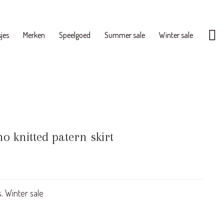
jes
Merken
Speelgoed
Summer sale
Winter sale
 knitted patern skirt
s
,
Winter sale