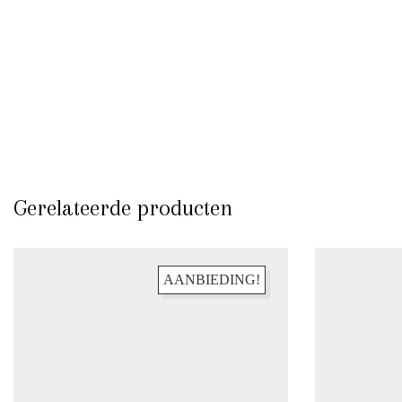
KLANTENSERVICE
Gerelateerde producten
Bestellen & Retourneren
FAQ – Veelgestelde vragen
AANBIEDING!
Algemene Voorwaarden
Actievoorwaarden
Contact
INFORMATIE