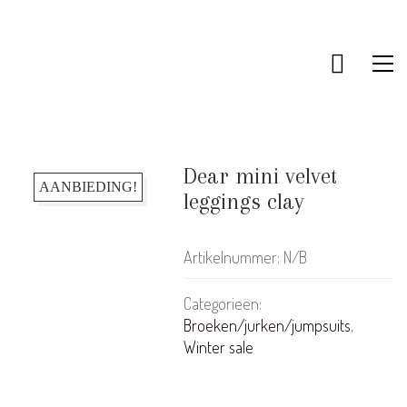
KLANTENSERVICE
Bestellen & Retourneren
FAQ – Veelgestelde vragen
Dear mini velvet
AANBIEDING!
Algemene Voorwaarden
leggings clay
Actievoorwaarden
Contact
Artikelnummer:
N/B
Categorieën:
INFORMATIE
Broeken/jurken/jumpsuits
,
Over ons
Winter sale
Disclaimer
Privacy beleid