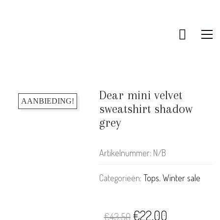
Dear mini velvet
AANBIEDING!
sweatshirt shadow
grey
Artikelnummer:
N/B
Categorieën:
Tops
,
Winter sale
Oorspronkelijke
Huidige
€
22.00
€
43.50
KLANTENSERVICE