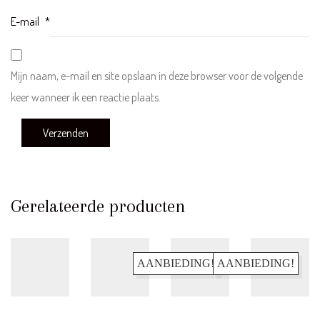
Privacy beleid
E-mail
*
Cookiebeleid
MELD JE AAN VOOR DE NIEUWSBRIEF
Mijn naam, e-mail en site opslaan in deze browser voor de volgende
En blijf op de hoogte van o.a. nieuwe items en leuke acties!
keer wanneer ik een reactie plaats.
Email Address
Abonneren
Gerelateerde producten
AANBIEDING!
AANBIEDING!
Facebook
© Copyright 2021.
Ukkies & Pukkies
All Rights
Instagram
Reserved