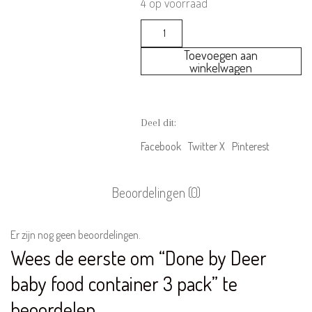
4 op voorraad
Done
by
Toevoegen aan
Deer
winkelwagen
baby
food
container
3
Deel dit:
pack
aantal
Facebook
Twitter X
Pinterest
Beoordelingen (0)
Er zijn nog geen beoordelingen.
Wees de eerste om “Done by Deer
baby food container 3 pack” te
beoordelen