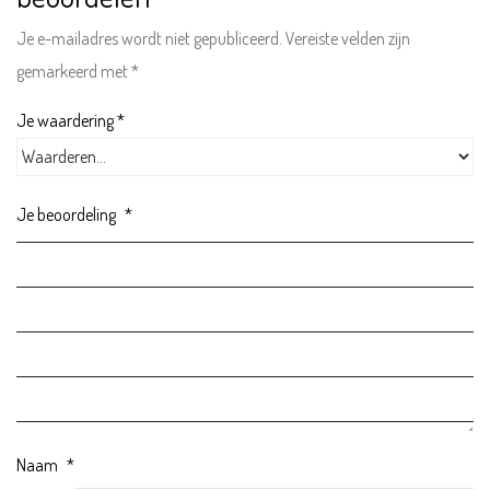
Je e-mailadres wordt niet gepubliceerd.
Vereiste velden zijn
gemarkeerd met
*
Je waardering
*
KLANTENSERVICE
Bestellen & Retourneren
FAQ – Veelgestelde vragen
Je beoordeling
*
Algemene Voorwaarden
Actievoorwaarden
Contact
INFORMATIE
Over ons
Disclaimer
Naam
*