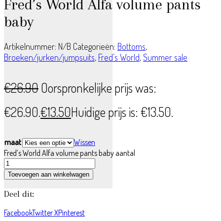
Fred’s World Alfa volume pants
baby
Artikelnummer:
N/B
Categorieën:
Bottoms
,
Broeken/jurken/jumpsuits
,
Fred’s World
,
Summer sale
€
26.90
Oorspronkelijke prijs was:
€26.90.
€
13.50
Huidige prijs is: €13.50.
maat
Wissen
Fred’s World Alfa volume pants baby aantal
Toevoegen aan winkelwagen
Deel dit:
Facebook
Twitter X
Pinterest