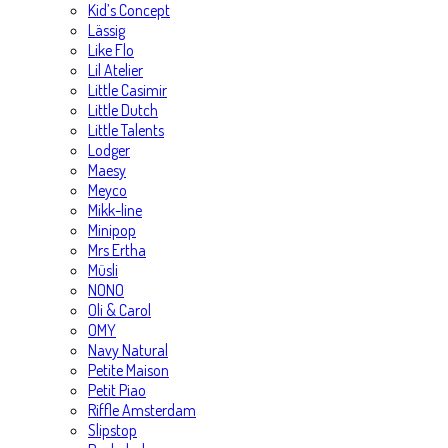
Kid’s Concept
Lässig
Like Flo
Lil Atelier
Little Casimir
Little Dutch
Little Talents
Lodger
Maesy
Meyco
Mikk-line
Minipop
Mrs Ertha
Müsli
NONO
Oli & Carol
OMY
Navy Natural
Petite Maison
Petit Piao
Riffle Amsterdam
Slipstop