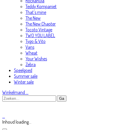
Rockahula
Teddy Kompaniet
That’s mine
The New
The New Chapter
Tocoto Vintage
TWO YOU LABEL
Tygo & Vito
Vans
Wheat
Your Wishes
Zebra
Speelgoed
Summer sale
Winter sale
Winkelmand
…
…
Inhoud loading...