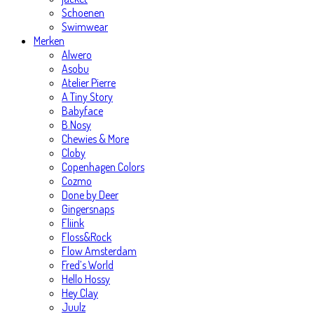
Schoenen
Swimwear
Merken
Alwero
Asobu
Atelier Pierre
A Tiny Story
Babyface
B.Nosy
Chewies & More
Cloby
Copenhagen Colors
Cozmo
Done by Deer
Gingersnaps
Fliink
Floss&Rock
Flow Amsterdam
Fred’s World
Hello Hossy
Hey Clay
Juulz