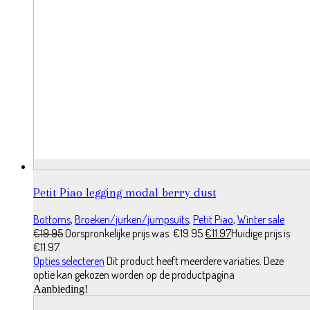
Petit Piao legging modal berry dust
Bottoms
,
Broeken/jurken/jumpsuits
,
Petit Piao
,
Winter sale
€
19.95
Oorspronkelijke prijs was: €19.95.
€
11.97
Huidige prijs is:
€11.97.
Opties selecteren
Dit product heeft meerdere variaties. Deze
optie kan gekozen worden op de productpagina
Aanbieding!