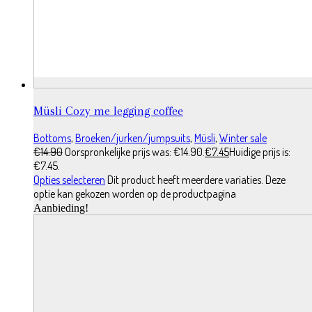
Müsli Cozy me legging coffee
Bottoms
,
Broeken/jurken/jumpsuits
,
Müsli
,
Winter sale
€
14.90
Oorspronkelijke prijs was: €14.90.
€
7.45
Huidige prijs is:
€7.45.
Opties selecteren
Dit product heeft meerdere variaties. Deze
optie kan gekozen worden op de productpagina
Aanbieding!