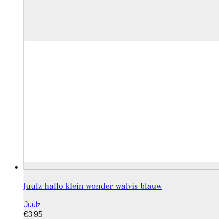
Juulz hallo klein wonder walvis blauw
Juulz
€
3.95