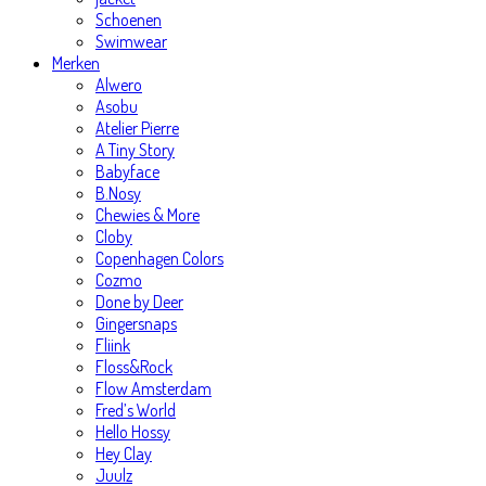
Schoenen
Swimwear
Merken
Alwero
Asobu
Atelier Pierre
A Tiny Story
Babyface
B.Nosy
Chewies & More
Cloby
Copenhagen Colors
Cozmo
Done by Deer
Gingersnaps
Fliink
Floss&Rock
Flow Amsterdam
Fred’s World
Hello Hossy
Hey Clay
Juulz