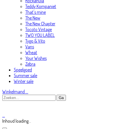
Rockahula
Teddy Kompaniet
That’s mine
The New
The New Chapter
Tocoto Vintage
TWO YOU LABEL
Tygo & Vito
Vans
Wheat
Your Wishes
Zebra
Speelgoed
Summer sale
Winter sale
Winkelmand
…
…
Inhoud loading...