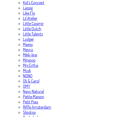
Kid’s Concept
Lässig
Like Flo
Lil Atelier
Little Casimir
Little Dutch
Little Talents
Lodger
Maesy
Meyco
Mikk-line
Minipop
Mrs Ertha
Müsli
NONO
Oli & Carol
OMY
Navy Natural
Petite Maison
Petit Piao
Riffle Amsterdam
Slipstop