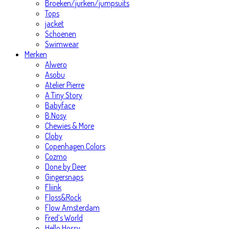
Broeken/jurken/jumpsuits
Tops
jacket
Schoenen
Swimwear
Merken
Alwero
Asobu
Atelier Pierre
A Tiny Story
Babyface
B.Nosy
Chewies & More
Cloby
Copenhagen Colors
Cozmo
Done by Deer
Gingersnaps
Fliink
Floss&Rock
Flow Amsterdam
Fred’s World
Hello Hossy