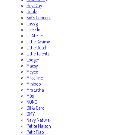
Hey Clay
Juulz
Kid’s Concept
Lässig
Like Flo
Lil Atelier
Little Casimir
Little Dutch
Little Talents
Lodger
Maesy
Meyco
Mikk-line
Minipop
Mrs Ertha
Müsli
NONO
Oli & Carol
OMY
Navy Natural
Petite Maison
Petit Piao