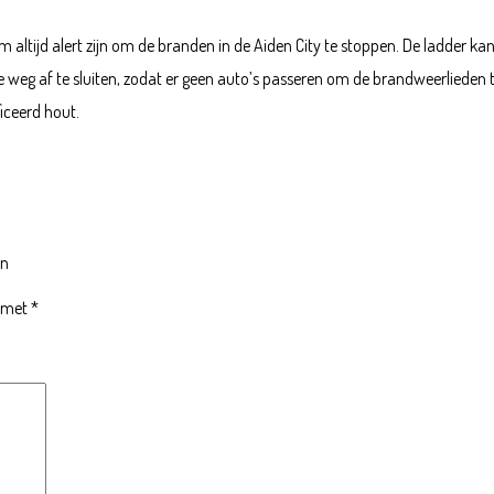
altijd alert zijn om de branden in de Aiden City te stoppen. De ladder k
weg af te sluiten, zodat er geen auto’s passeren om de brandweerlieden te
iceerd hout.
en
d met
*