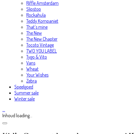
Riffle Amsterdam
Slipstop
Rockahula
Teddy Kompaniet
That’s mine
The New
The New Chapter
Tocoto Vintage
TWO YOU LABEL
Tygo & Vito
Vans
Wheat
Your Wishes
Zebra
Speelgoed
Summer sale
Winter sale
…
Inhoud loading...