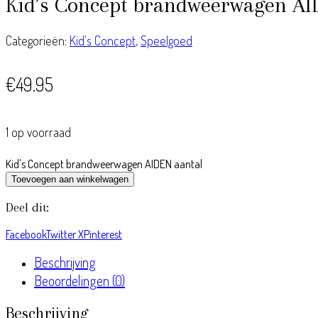
Kid’s Concept brandweerwagen A
Categorieën:
Kid's Concept
,
Speelgoed
€
49.95
1 op voorraad
Kid's Concept brandweerwagen AIDEN aantal
Toevoegen aan winkelwagen
Deel dit:
Facebook
Twitter X
Pinterest
Beschrijving
Beoordelingen (0)
Beschrijving