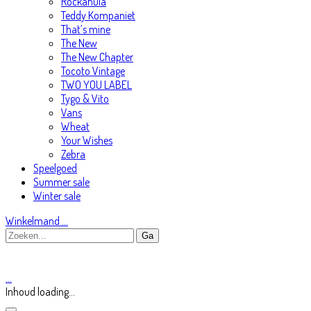
Rockahula
Teddy Kompaniet
That’s mine
The New
The New Chapter
Tocoto Vintage
TWO YOU LABEL
Tygo & Vito
Vans
Wheat
Your Wishes
Zebra
Speelgoed
Summer sale
Winter sale
Winkelmand
…
…
Inhoud loading...