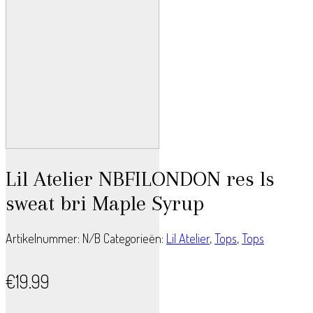
Lil Atelier NBFILONDON res ls
sweat bri Maple Syrup
Artikelnummer:
N/B
Categorieën:
Lil Atelier
,
Tops
,
Tops
€
19.99