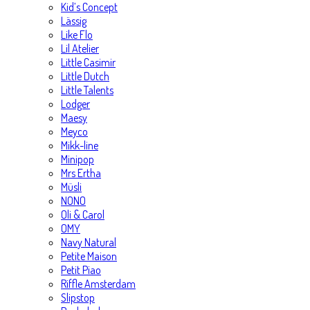
Kid’s Concept
Lässig
Like Flo
Lil Atelier
Little Casimir
Little Dutch
Little Talents
Lodger
Maesy
Meyco
Mikk-line
Minipop
Mrs Ertha
Müsli
NONO
Oli & Carol
OMY
Navy Natural
Petite Maison
Petit Piao
Riffle Amsterdam
Slipstop