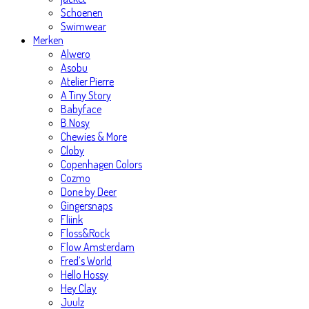
Schoenen
Swimwear
Merken
Alwero
Asobu
Atelier Pierre
A Tiny Story
Babyface
B.Nosy
Chewies & More
Cloby
Copenhagen Colors
Cozmo
Done by Deer
Gingersnaps
Fliink
Floss&Rock
Flow Amsterdam
Fred’s World
Hello Hossy
Hey Clay
Juulz