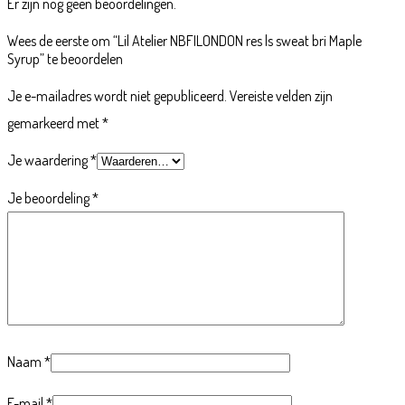
Er zijn nog geen beoordelingen.
Wees de eerste om “Lil Atelier NBFILONDON res ls sweat bri Maple
Syrup” te beoordelen
Je e-mailadres wordt niet gepubliceerd.
Vereiste velden zijn
gemarkeerd met
*
Je waardering
*
Je beoordeling
*
Naam
*
E-mail
*