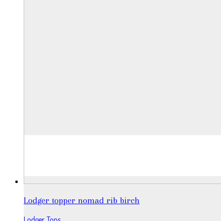
Lodger topper nomad rib birch
Lodger
,
Tops