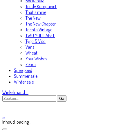
Rockahula
Teddy Kompaniet
That’s mine
The New
The New Chapter
Tocoto Vintage
TWO YOU LABEL
Tygo & Vito
Vans
Wheat
Your Wishes
Zebra
Speelgoed
Summer sale
Winter sale
Winkelmand
…
…
Inhoud loading...