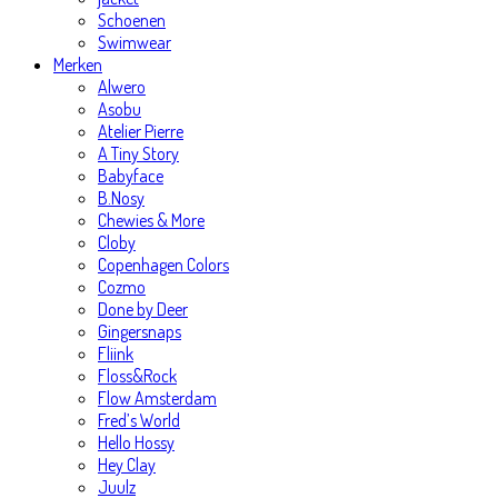
Schoenen
Swimwear
Merken
Alwero
Asobu
Atelier Pierre
A Tiny Story
Babyface
B.Nosy
Chewies & More
Cloby
Copenhagen Colors
Cozmo
Done by Deer
Gingersnaps
Fliink
Floss&Rock
Flow Amsterdam
Fred’s World
Hello Hossy
Hey Clay
Juulz