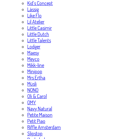
Kid’s Concept
Lässig
Like Flo
Lil Atelier
Little Casimir
Little Dutch
Little Talents
Lodger
Maesy
Meyco
Mikk-line
Minipop
Mrs Ertha
Müsli
NONO
Oli & Carol
OMY
Navy Natural
Petite Maison
Petit Piao
Riffle Amsterdam
Slipstop