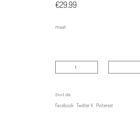
€
29.99
maat
Lil
Atelier
NMFILONDON
rak
loose
Deel dit:
sweat
pant
Facebook
Twitter X
Pinterest
Maple
Syrup
aantal