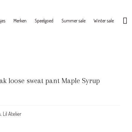
jes
Merken
Speelgoed
Summer sale
Winter sale
ak loose sweat pant Maple Syrup
s
,
Lil Atelier