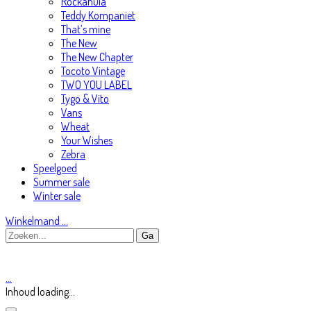
Rockahula
Teddy Kompaniet
That’s mine
The New
The New Chapter
Tocoto Vintage
TWO YOU LABEL
Tygo & Vito
Vans
Wheat
Your Wishes
Zebra
Speelgoed
Summer sale
Winter sale
Winkelmand
…
…
Inhoud loading...