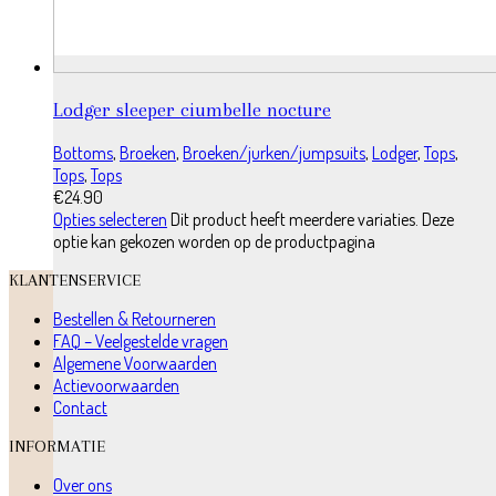
Lodger sleeper ciumbelle nocture
Bottoms
,
Broeken
,
Broeken/jurken/jumpsuits
,
Lodger
,
Tops
,
Tops
,
Tops
€
24.90
Opties selecteren
Dit product heeft meerdere variaties. Deze
optie kan gekozen worden op de productpagina
KLANTENSERVICE
Bestellen & Retourneren
FAQ – Veelgestelde vragen
Algemene Voorwaarden
Actievoorwaarden
Contact
INFORMATIE
Over ons