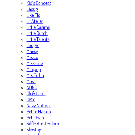
Kid’s Concept
Lässig
Like Flo
Lil Atelier
Little Casimir
Little Dutch
Little Talents
Lodger
Maesy
Meyco
Mikk-line
Minipop
Mrs Ertha
Müsli
NONO
Oli & Carol
OMY
Navy Natural
Petite Maison
Petit Piao
Riffle Amsterdam
Slipstop