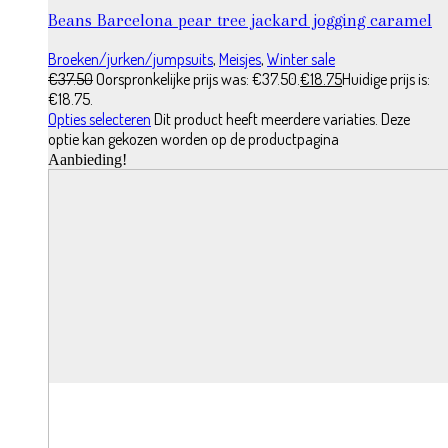
Beans Barcelona pear tree jackard jogging caramel
Broeken/jurken/jumpsuits
,
Meisjes
,
Winter sale
€
37.50
Oorspronkelijke prijs was: €37.50.
€
18.75
Huidige prijs is:
€18.75.
Opties selecteren
Dit product heeft meerdere variaties. Deze
optie kan gekozen worden op de productpagina
Aanbieding!