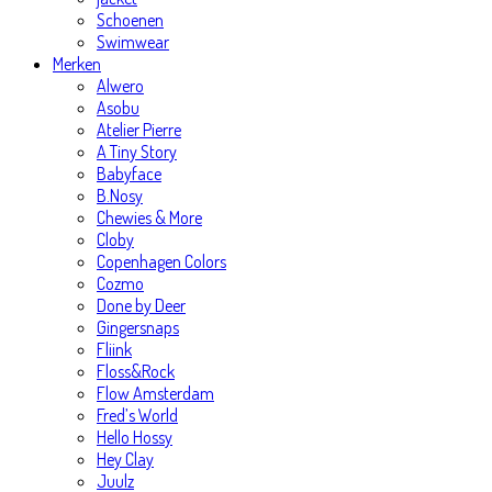
Schoenen
Swimwear
Merken
Alwero
Asobu
Atelier Pierre
A Tiny Story
Babyface
B.Nosy
Chewies & More
Cloby
Copenhagen Colors
Cozmo
Done by Deer
Gingersnaps
Fliink
Floss&Rock
Flow Amsterdam
Fred’s World
Hello Hossy
Hey Clay
Juulz