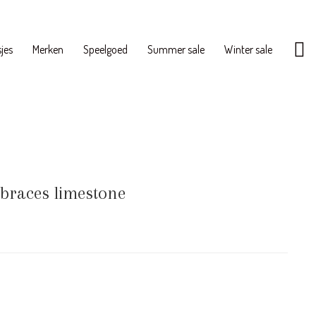
jes
Merken
Speelgoed
Summer sale
Winter sale
braces limestone