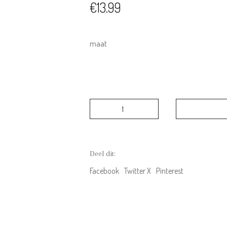
€
13.99
maat
Lil
Atelier
NMMHARBOUR
braces
limestone
Deel dit:
aantal
Facebook
Twitter X
Pinterest