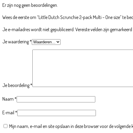
Er zijn nog geen beoordelingen.
Wees de eerste om “Little Dutch Scrunchie 2-pack Multi – One size” te be
Je e-mailadres wordt niet gepubliceerd.
Vereiste velden zijn gemarkeer
Je waardering
*
Je beoordeling
*
Naam
*
E-mail
*
Mijn naam, e-mail en site opslaan in deze browser voor de volgende k