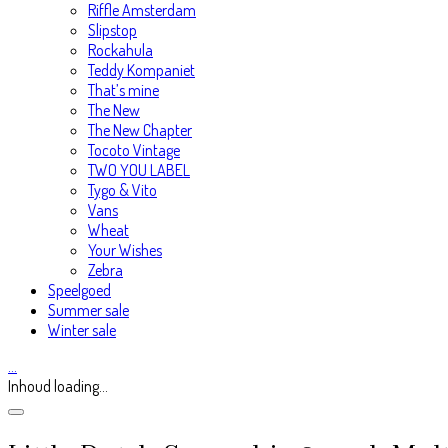
Riffle Amsterdam
Slipstop
Rockahula
Teddy Kompaniet
That’s mine
The New
The New Chapter
Tocoto Vintage
TWO YOU LABEL
Tygo & Vito
Vans
Wheat
Your Wishes
Zebra
Speelgoed
Summer sale
Winter sale
…
Inhoud loading...