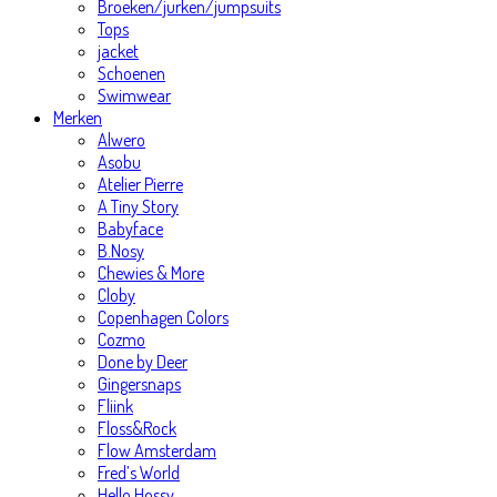
Broeken/jurken/jumpsuits
Tops
jacket
Schoenen
Swimwear
Merken
Alwero
Asobu
Atelier Pierre
A Tiny Story
Babyface
B.Nosy
Chewies & More
Cloby
Copenhagen Colors
Cozmo
Done by Deer
Gingersnaps
Fliink
Floss&Rock
Flow Amsterdam
Fred’s World
Hello Hossy