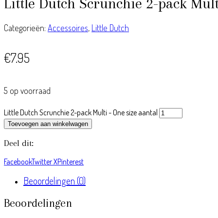
Little Dutch Scrunchie 2-pack Mult
Categorieën:
Accessoires
,
Little Dutch
€
7.95
5 op voorraad
Little Dutch Scrunchie 2-pack Multi - One size aantal
Toevoegen aan winkelwagen
Deel dit:
Facebook
Twitter X
Pinterest
Beoordelingen (0)
Beoordelingen