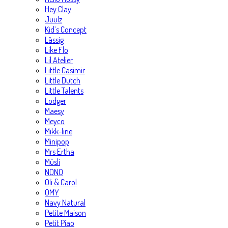
Hey Clay
Juulz
Kid’s Concept
Lässig
Like Flo
Lil Atelier
Little Casimir
Little Dutch
Little Talents
Lodger
Maesy
Meyco
Mikk-line
Minipop
Mrs Ertha
Müsli
NONO
Oli & Carol
OMY
Navy Natural
Petite Maison
Petit Piao