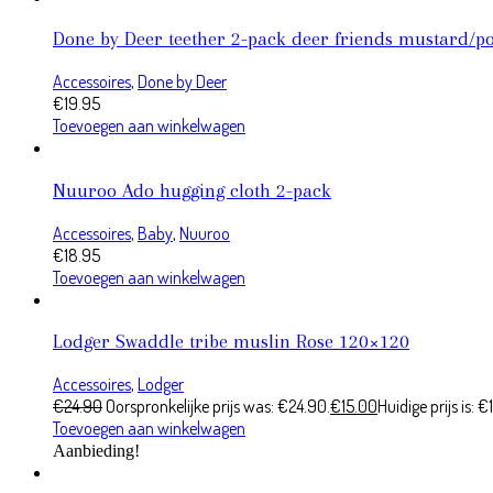
Done by Deer teether 2-pack deer friends mustard/p
Accessoires
,
Done by Deer
€
19.95
Toevoegen aan winkelwagen
Nuuroo Ado hugging cloth 2-pack
Accessoires
,
Baby
,
Nuuroo
€
18.95
Toevoegen aan winkelwagen
Lodger Swaddle tribe muslin Rose 120×120
Accessoires
,
Lodger
€
24.90
Oorspronkelijke prijs was: €24.90.
€
15.00
Huidige prijs is: €
Toevoegen aan winkelwagen
Aanbieding!