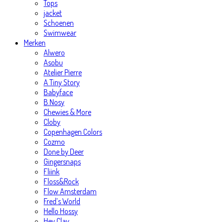
Tops
jacket
Schoenen
Swimwear
Merken
Alwero
Asobu
Atelier Pierre
A Tiny Story
Babyface
B.Nosy
Chewies & More
Cloby
Copenhagen Colors
Cozmo
Done by Deer
Gingersnaps
Fliink
Floss&Rock
Flow Amsterdam
Fred’s World
Hello Hossy
Hey Clay