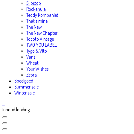
Slipstop
Rockahula
Teddy Kompaniet
That’s mine
The New
The New Chapter
Tocoto Vintage
TWO YOU LABEL
Tygo & Vito
Vans
Wheat
Your Wishes
Zebra
Speelgoed
Summer sale
Winter sale
…
Inhoud loading...