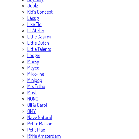
Juulz
Kid’s Concept
Lässig
Like Flo
Lil Atelier
Little Casimir
Little Dutch
Little Talents
Lodger
Maesy
Meyco
Mikk-line
Minipop
Mrs Ertha
Müsli
NONO
Oli & Carol
OMY
Navy Natural
Petite Maison
Petit Piao
Riffle Amsterdam