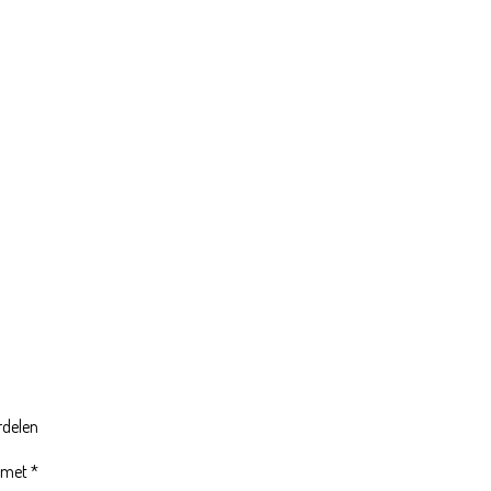
rdelen
d met
*