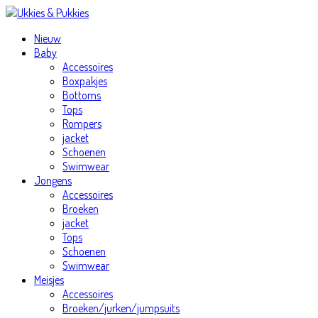
Nieuw
Baby
Accessoires
Boxpakjes
Bottoms
Tops
Rompers
jacket
Schoenen
Swimwear
Jongens
Accessoires
Broeken
jacket
Tops
Schoenen
Swimwear
Meisjes
Accessoires
Broeken/jurken/jumpsuits