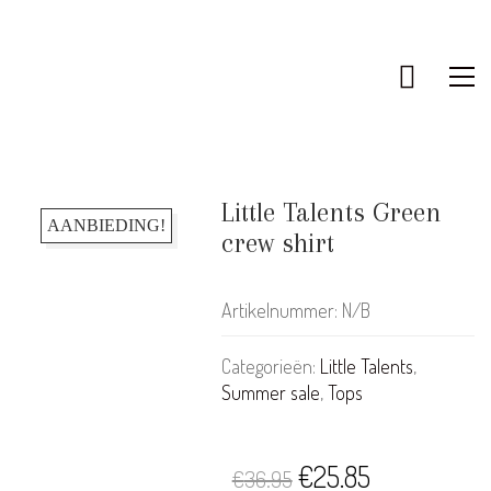
Little Talents Green
AANBIEDING!
crew shirt
Artikelnummer:
N/B
Categorieën:
Little Talents
,
Summer sale
,
Tops
Oorspronkelijke
Huidige
€
25.85
€
36.95
KLANTENSERVICE