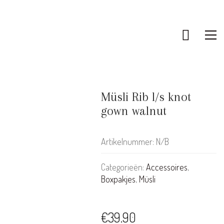
Müsli Rib l/s knot
gown walnut
Artikelnummer:
N/B
Categorieën:
Accessoires
,
Boxpakjes
,
Müsli
KLANTENSERVICE
€
39.90
Bestellen & Retourneren