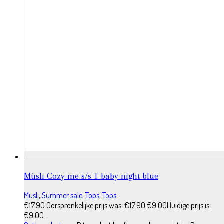
Müsli Cozy me s/s T baby night blue
Müsli
,
Summer sale
,
Tops
,
Tops
€
17.90
Oorspronkelijke prijs was: €17.90.
€
9.00
Huidige prijs is:
€9.00.