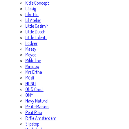
Kid’s Concept
Lässig
Like Flo
Lil Atelier
Little Casimir
Little Dutch
Little Talents
Lodger
Maesy
Meyco
Mikk-line
Minipop
Mrs Ertha
Müsli
NONO
Oli & Carol
OMY
Navy Natural
Petite Maison
Petit Piao
Riffle Amsterdam
Slipstop