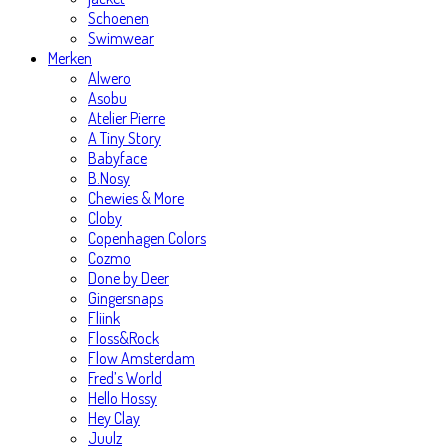
Schoenen
Swimwear
Merken
Alwero
Asobu
Atelier Pierre
A Tiny Story
Babyface
B.Nosy
Chewies & More
Cloby
Copenhagen Colors
Cozmo
Done by Deer
Gingersnaps
Fliink
Floss&Rock
Flow Amsterdam
Fred’s World
Hello Hossy
Hey Clay
Juulz