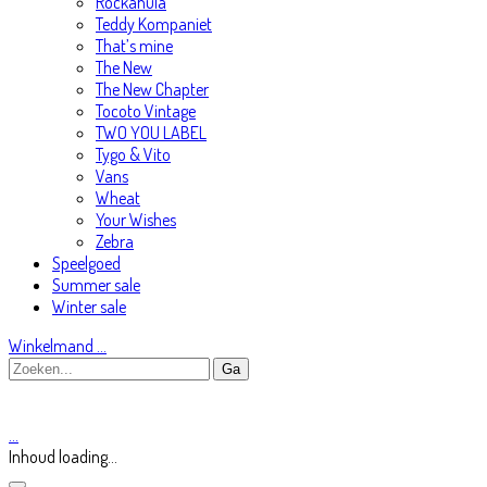
Rockahula
Teddy Kompaniet
That’s mine
The New
The New Chapter
Tocoto Vintage
TWO YOU LABEL
Tygo & Vito
Vans
Wheat
Your Wishes
Zebra
Speelgoed
Summer sale
Winter sale
Winkelmand
…
…
Inhoud loading...