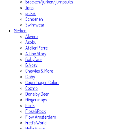
Broeken/jurken/jumpsuits
Tops
jacket
Schoenen
Swimwear
Merken
Alwero
Asobu
Atelier Pierre
A Tiny Story
Babyface
B.Nosy
Chewies & More
Cloby
Copenhagen Colors
Cozmo
Done by Deer
Gingersnaps
Fliink
Floss&Rock
Flow Amsterdam
Fred’s World
Hello Hossy