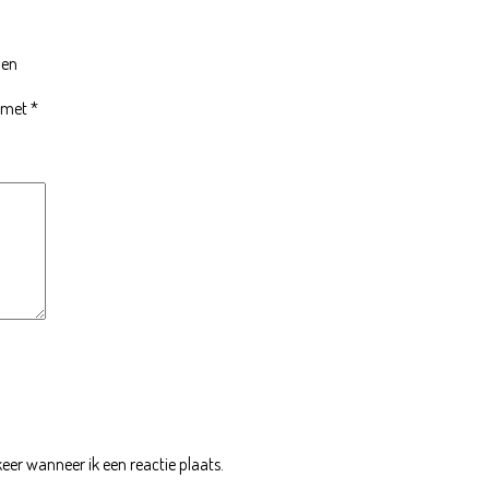
len
d met
*
eer wanneer ik een reactie plaats.