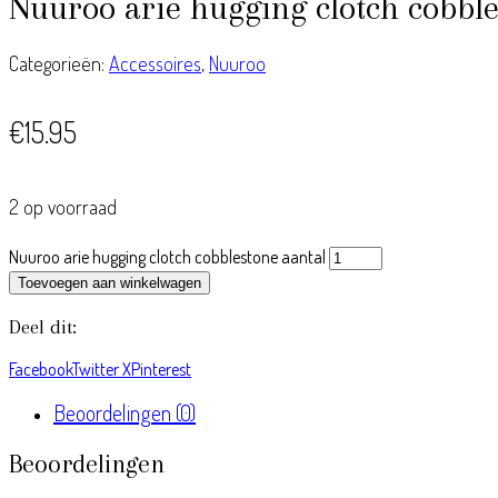
Nuuroo arie hugging clotch cobbl
Categorieën:
Accessoires
,
Nuuroo
€
15.95
2 op voorraad
Nuuroo arie hugging clotch cobblestone aantal
Toevoegen aan winkelwagen
Deel dit:
Facebook
Twitter X
Pinterest
Beoordelingen (0)
Beoordelingen