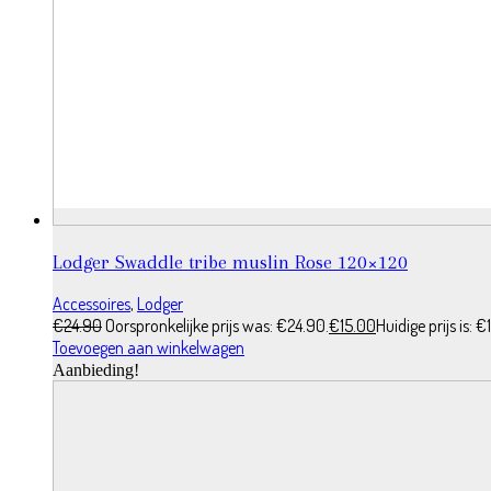
Lodger Swaddle tribe muslin Rose 120×120
Accessoires
,
Lodger
€
24.90
Oorspronkelijke prijs was: €24.90.
€
15.00
Huidige prijs is: €
Toevoegen aan winkelwagen
Aanbieding!