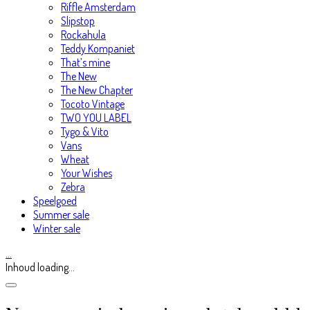
Riffle Amsterdam
Slipstop
Rockahula
Teddy Kompaniet
That’s mine
The New
The New Chapter
Tocoto Vintage
TWO YOU LABEL
Tygo & Vito
Vans
Wheat
Your Wishes
Zebra
Speelgoed
Summer sale
Winter sale
…
Inhoud loading...