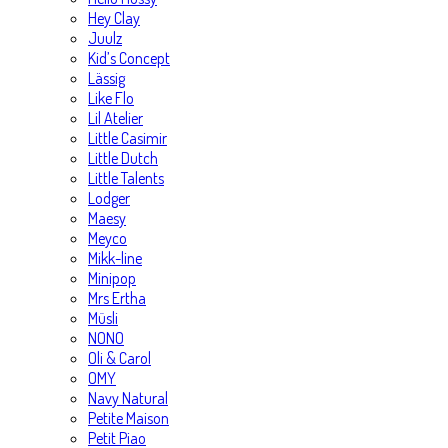
Hey Clay
Juulz
Kid’s Concept
Lässig
Like Flo
Lil Atelier
Little Casimir
Little Dutch
Little Talents
Lodger
Maesy
Meyco
Mikk-line
Minipop
Mrs Ertha
Müsli
NONO
Oli & Carol
OMY
Navy Natural
Petite Maison
Petit Piao