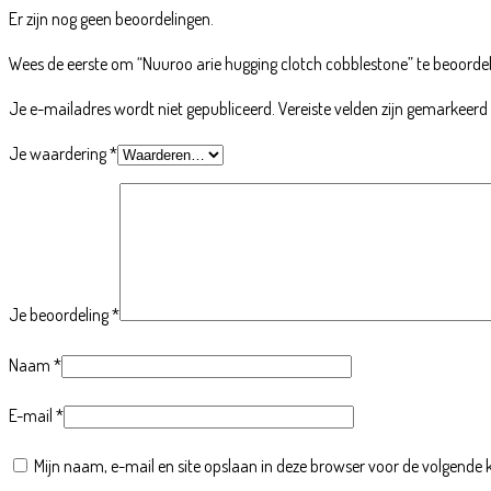
Er zijn nog geen beoordelingen.
Wees de eerste om “Nuuroo arie hugging clotch cobblestone” te beoorde
Je e-mailadres wordt niet gepubliceerd.
Vereiste velden zijn gemarkeer
Je waardering
*
Je beoordeling
*
Naam
*
E-mail
*
Mijn naam, e-mail en site opslaan in deze browser voor de volgende k