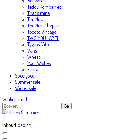
Rockahula
Teddy Kompaniet
That’s mine
The New
The New Chapter
Tocoto Vintage
TWO YOU LABEL
Tygo & Vito
Vans
Wheat
Your Wishes
Zebra
Speelgoed
Summer sale
Winter sale
Winkelmand
…
…
Inhoud loading...