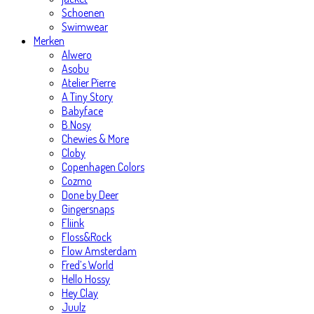
Schoenen
Swimwear
Merken
Alwero
Asobu
Atelier Pierre
A Tiny Story
Babyface
B.Nosy
Chewies & More
Cloby
Copenhagen Colors
Cozmo
Done by Deer
Gingersnaps
Fliink
Floss&Rock
Flow Amsterdam
Fred’s World
Hello Hossy
Hey Clay
Juulz