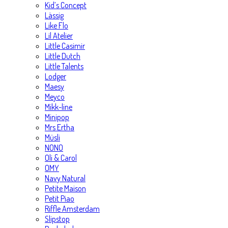
Kid’s Concept
Lässig
Like Flo
Lil Atelier
Little Casimir
Little Dutch
Little Talents
Lodger
Maesy
Meyco
Mikk-line
Minipop
Mrs Ertha
Müsli
NONO
Oli & Carol
OMY
Navy Natural
Petite Maison
Petit Piao
Riffle Amsterdam
Slipstop