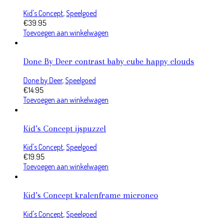
Kid's Concept
,
Speelgoed
€
39.95
Toevoegen aan winkelwagen
Done By Deer contrast baby cube happy clouds
Done by Deer
,
Speelgoed
€
14.95
Toevoegen aan winkelwagen
Kid’s Concept ijspuzzel
Kid's Concept
,
Speelgoed
€
19.95
Toevoegen aan winkelwagen
Kid’s Concept kralenframe microneo
Kid's Concept
,
Speelgoed