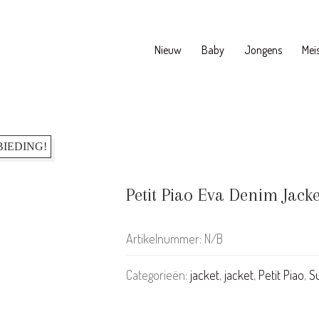
Nieuw
Baby
Jongens
Meis
IEDING!
Petit Piao Eva Denim Jacke
Artikelnummer:
N/B
Categorieën:
jacket
,
jacket
,
Petit Piao
,
S