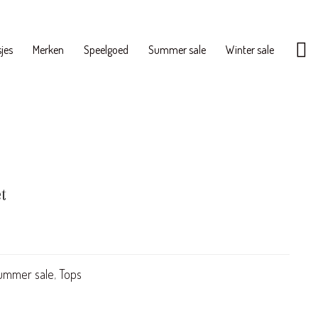
jes
Merken
Speelgoed
Summer sale
Winter sale
t
ummer sale
,
Tops