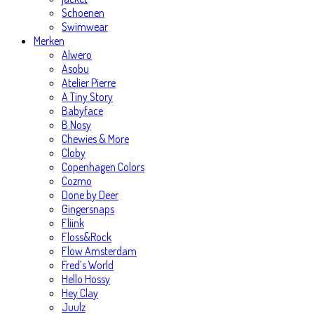
Schoenen
Swimwear
Merken
Alwero
Asobu
Atelier Pierre
A Tiny Story
Babyface
B.Nosy
Chewies & More
Cloby
Copenhagen Colors
Cozmo
Done by Deer
Gingersnaps
Fliink
Floss&Rock
Flow Amsterdam
Fred’s World
Hello Hossy
Hey Clay
Juulz