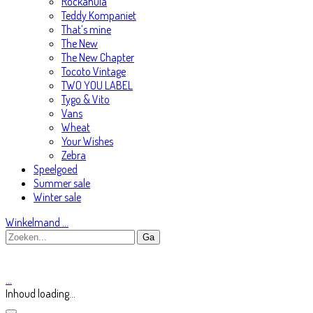
Rockahula
Teddy Kompaniet
That’s mine
The New
The New Chapter
Tocoto Vintage
TWO YOU LABEL
Tygo & Vito
Vans
Wheat
Your Wishes
Zebra
Speelgoed
Summer sale
Winter sale
Winkelmand
…
…
Inhoud loading...