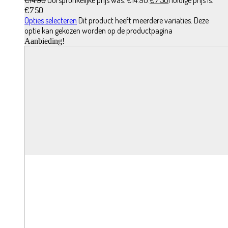
€
14.90
Oorspronkelijke prijs was: €14.90.
€
7.50
Huidige prijs is:
€7.50.
Opties selecteren
Dit product heeft meerdere variaties. Deze
optie kan gekozen worden op de productpagina
Aanbieding!