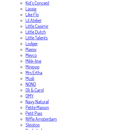
Kid’s Concept
Lässig
Like Flo
Lil Atelier
Little Casimir
Little Dutch
Little Talents
Lodger
Maesy
Meyco
Mikk-line
Minipop
Mrs Ertha
Müsli
NONO
Oli & Carol
OMY
Navy Natural
Petite Maison
Petit Piao
Riffle Amsterdam
Slipstop