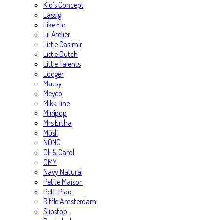
Kid’s Concept
Lässig
Like Flo
Lil Atelier
Little Casimir
Little Dutch
Little Talents
Lodger
Maesy
Meyco
Mikk-line
Minipop
Mrs Ertha
Müsli
NONO
Oli & Carol
OMY
Navy Natural
Petite Maison
Petit Piao
Riffle Amsterdam
Slipstop