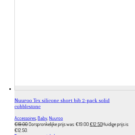
Nuuroo Tex silicone short bib 2-pack solid
cobblestone
Accessoires
,
Baby
,
Nuuroo
€
19.00
Oorspronkelijke prijs was: €19.00.
€
12.50
Huidige prijs is:
€12.50.