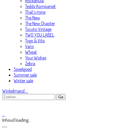
Rockahula
Teddy Kompaniet
That’s mine
The New
The New Chapter
Tocoto Vintage
TWO YOU LABEL
Tygo & Vito
Vans
Wheat
Your Wishes
Zebra
Speelgoed
Summer sale
Winter sale
Winkelmand
…
…
Inhoud loading...