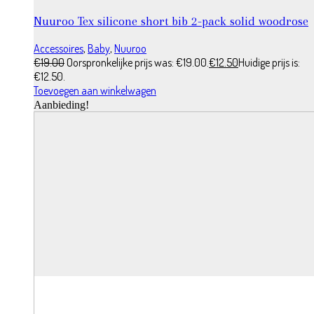
Nuuroo Tex silicone short bib 2-pack solid woodrose
Accessoires
,
Baby
,
Nuuroo
€
19.00
Oorspronkelijke prijs was: €19.00.
€
12.50
Huidige prijs is:
€12.50.
Toevoegen aan winkelwagen
Aanbieding!