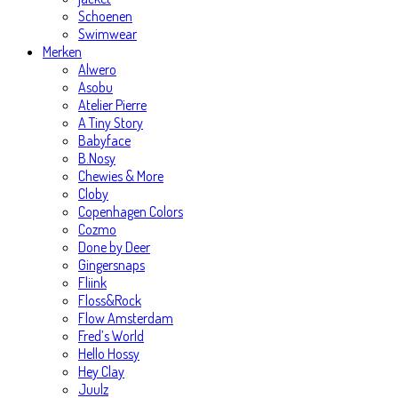
Schoenen
Swimwear
Merken
Alwero
Asobu
Atelier Pierre
A Tiny Story
Babyface
B.Nosy
Chewies & More
Cloby
Copenhagen Colors
Cozmo
Done by Deer
Gingersnaps
Fliink
Floss&Rock
Flow Amsterdam
Fred’s World
Hello Hossy
Hey Clay
Juulz