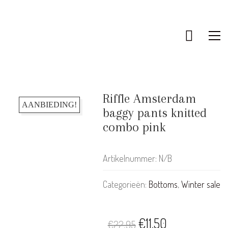
Riffle Amsterdam
AANBIEDING!
baggy pants knitted
combo pink
Artikelnummer:
N/B
Categorieën:
Bottoms
,
Winter sale
Oorspronkelijke
Huidige
€
11.50
KLANTENSERVICE
€
22.95