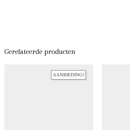
Gerelateerde producten
KLANTENSERVICE
Bestellen & Retourneren
AANBIEDING!
FAQ – Veelgestelde vragen
Algemene Voorwaarden
Actievoorwaarden
Contact
INFORMATIE