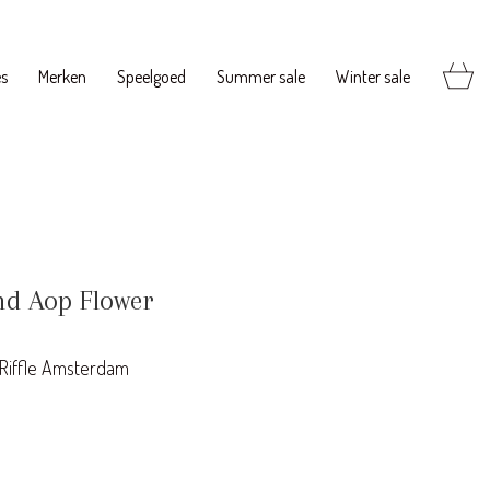
es
Merken
Speelgoed
Summer sale
Winter sale
nd Aop Flower
Riffle Amsterdam