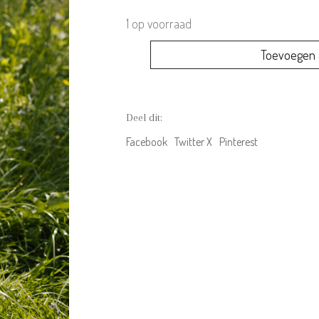
1 op voorraad
Riffle
Toevoegen 
Amsterdam
Hairband
Aop
Flower
Deel dit:
aantal
Facebook
Twitter X
Pinterest