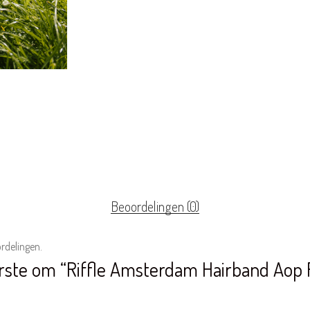
Beoordelingen (0)
ordelingen.
rste om “Riffle Amsterdam Hairband Aop 
 niet gepubliceerd.
Vereiste velden zijn gemarkeerd met
*
van de 5 sterren
3 van de 5 sterren
4 van de 5 sterren
5 van de 5 sterren