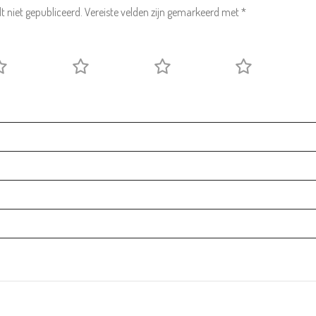
l en site opslaan in deze browser voor de volgende keer wanneer ik een rea
AANBIEDING!