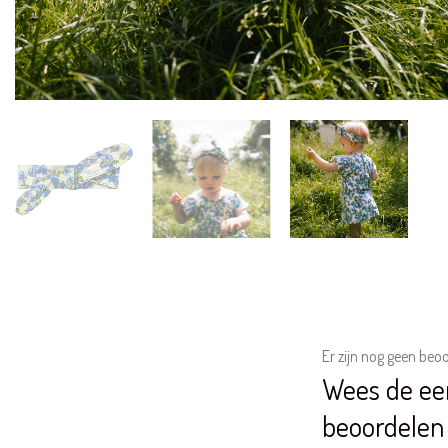
Er zijn nog geen beo
Wees de ee
beoordelen
Je e-mailadres wordt
Je waardering
*
1 van de 5 sterren
2 
Je beoordeling
*