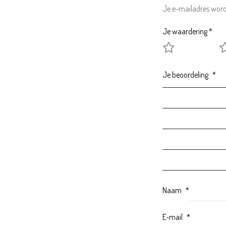
Naam
*
E-mail
*
Mijn naam, e-mai
Gerelateerde producten
AANBIEDING!