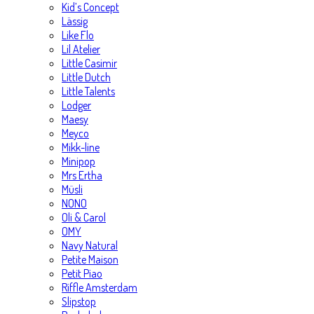
Kid’s Concept
Lässig
Like Flo
Lil Atelier
Little Casimir
Little Dutch
Little Talents
Lodger
Maesy
Meyco
Mikk-line
Minipop
Mrs Ertha
Müsli
NONO
Oli & Carol
OMY
Navy Natural
Petite Maison
Petit Piao
Riffle Amsterdam
Slipstop