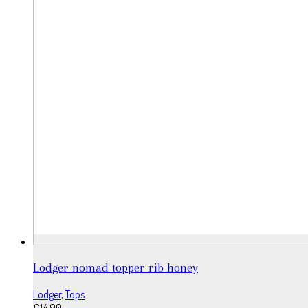
Lodger nomad topper rib honey
Lodger
,
Tops