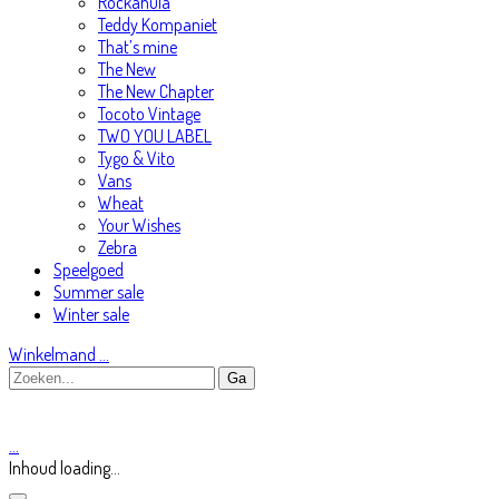
Rockahula
Teddy Kompaniet
That’s mine
The New
The New Chapter
Tocoto Vintage
TWO YOU LABEL
Tygo & Vito
Vans
Wheat
Your Wishes
Zebra
Speelgoed
Summer sale
Winter sale
Winkelmand
…
…
Inhoud loading...