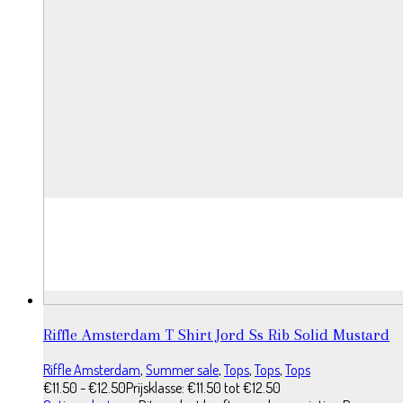
Riffle Amsterdam T Shirt Jord Ss Rib Solid Mustard
Riffle Amsterdam
,
Summer sale
,
Tops
,
Tops
,
Tops
€
11.50
-
€
12.50
Prijsklasse: €11.50 tot €12.50