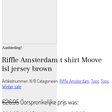
Aanbieding!
Riffle Amsterdam t shirt Moove
lsl jersey brown
Artikelnummer:
N/B
Categorieën:
Riffle Amsterdam
,
Tops
,
Tops
,
Winter sale
€
26.95
Oorspronkelijke prijs was: