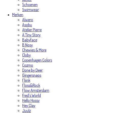
Schoenen
Swimwear
Merken
Alwero
Asobu
Atelier Pierre
A Tiny Story
Babyface
B.Nosy
Chewies & More
Cloby
Copenhagen Colors
Cozmo
Done by Deer
Gingersnaps
Fliink
Floss&Rock
Flow Amsterdam
Fred’s World
Hello Hossy
Hey Clay
Juulz