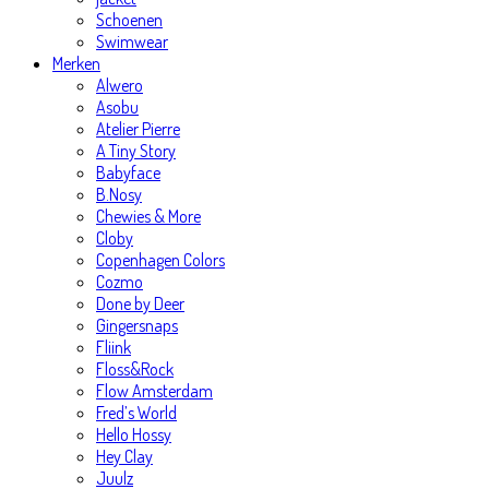
Schoenen
Swimwear
Merken
Alwero
Asobu
Atelier Pierre
A Tiny Story
Babyface
B.Nosy
Chewies & More
Cloby
Copenhagen Colors
Cozmo
Done by Deer
Gingersnaps
Fliink
Floss&Rock
Flow Amsterdam
Fred’s World
Hello Hossy
Hey Clay
Juulz