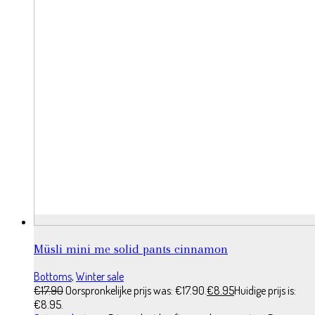
Müsli mini me solid pants cinnamon
Bottoms
,
Winter sale
€
17.90
Oorspronkelijke prijs was: €17.90.
€
8.95
Huidige prijs is:
€8.95.