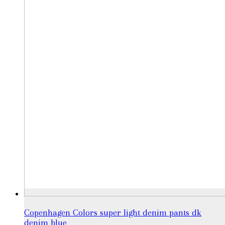
Copenhagen Colors super light denim pants dk
denim blue