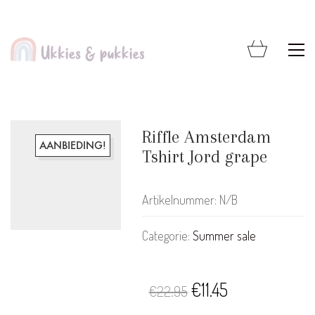
Riffle Amsterdam
AANBIEDING!
Tshirt Jord grape
Artikelnummer:
N/B
Categorie:
Summer sale
KLANTENSERVICE
Oorspronkelijke
Huidige
€
11.45
€
22.95
Bestellen & Retourneren
prijs
prijs