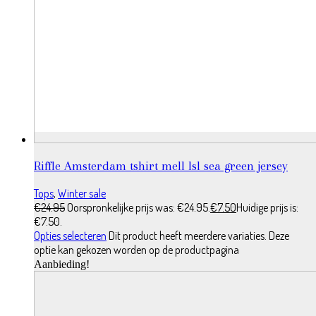
Riffle Amsterdam tshirt mell lsl sea green jersey
Tops
,
Winter sale
€
24.95
Oorspronkelijke prijs was: €24.95.
€
7.50
Huidige prijs is:
€7.50.
Opties selecteren
Dit product heeft meerdere variaties. Deze
optie kan gekozen worden op de productpagina
Aanbieding!