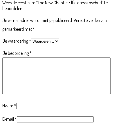
Wees de eerste om “The New Chapter Elfie dress rosebud” te
beoordelen
Je e-mailadres wordt niet gepubliceerd.
Vereiste velden zijn
gemarkeerd met
*
Je waardering
*
Je beoordeling
*
Naam
*
E-mail
*