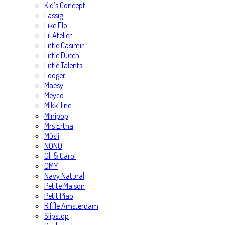
Kid’s Concept
Lässig
Like Flo
Lil Atelier
Little Casimir
Little Dutch
Little Talents
Lodger
Maesy
Meyco
Mikk-line
Minipop
Mrs Ertha
Müsli
NONO
Oli & Carol
OMY
Navy Natural
Petite Maison
Petit Piao
Riffle Amsterdam
Slipstop