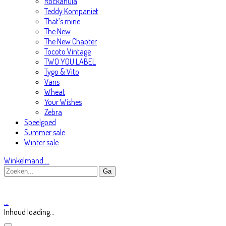
Rockahula
Teddy Kompaniet
That’s mine
The New
The New Chapter
Tocoto Vintage
TWO YOU LABEL
Tygo & Vito
Vans
Wheat
Your Wishes
Zebra
Speelgoed
Summer sale
Winter sale
Winkelmand
…
…
Inhoud loading...