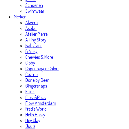
Schoenen
Swimwear
Merken
Alwero
Asobu
Atelier Pierre
A Tiny Story
Babyface
B.Nosy
Chewies & More
Cloby
Copenhagen Colors
Cozmo
Done by Deer
Gingersnaps
Fliink
Floss&Rock
Flow Amsterdam
Fred’s World
Hello Hossy
Hey Clay
Juulz