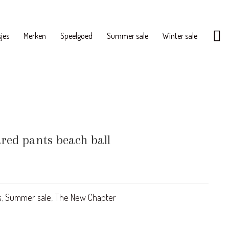
jes
Merken
Speelgoed
Summer sale
Winter sale
red pants beach ball
s
,
Summer sale
,
The New Chapter