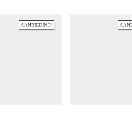
AANBIEDING!
AANB
s!