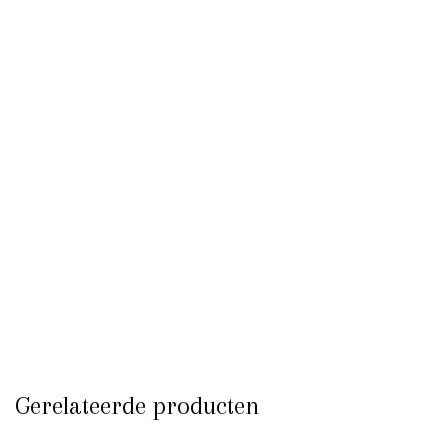
KLANTENSERVICE
Bestellen & Retourneren
FAQ – Veelgestelde vragen
Algemene Voorwaarden
Actievoorwaarden
Contact
Gerelateerde producten
INFORMATIE