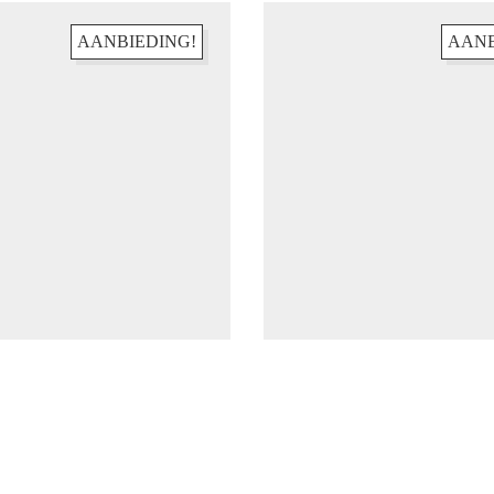
AANBIEDING!
AANB
s!