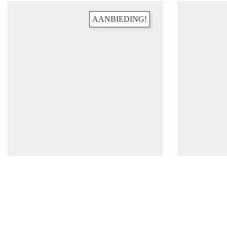
Over ons
AANBIEDING!
Disclaimer
Privacy beleid
Cookiebeleid
MELD JE AAN VOOR DE NIEUWSBRIEF
En blijf op de hoogte van o.a. nieuwe items en leuke actie
Email Address
© Copyright 2021.
Ukkies & Pukkies
All Rights Reserved