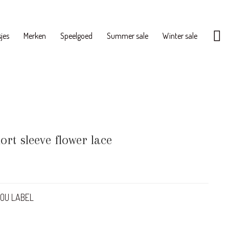
jes
Merken
Speelgoed
Summer sale
Winter sale
t sleeve flower lace
OU LABEL