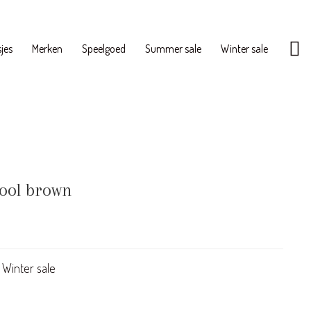
jes
Merken
Speelgoed
Summer sale
Winter sale
ool brown
,
Winter sale