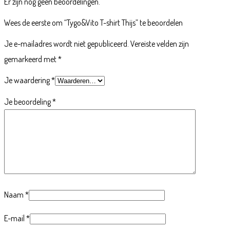
Er zijn nog geen beoordelingen.
Wees de eerste om “Tygo&Vito T-shirt Thijs” te beoordelen
Je e-mailadres wordt niet gepubliceerd.
Vereiste velden zijn
gemarkeerd met
*
Je waardering
*
Je beoordeling
*
Naam
*
E-mail
*