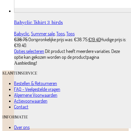
Babyclic Tshirt 3 birds
Babyclic
,
Summer sale
,
Tops
,
Tops
€
38.75
Oorspronkelijke prijs was: €38.75.
€
19.40
Huidige prijs is:
€19.40.
Opties selecteren
Dit product heeft meerdere variaties. Deze
optie kan gekozen worden op de productpagina
Aanbieding!
KLANTENSERVICE
Bestellen & Retourneren
FAQ – Veelgestelde vragen
Algemene Voorwaarden
Actievoorwaarden
Contact
INFORMATIE
Over ons