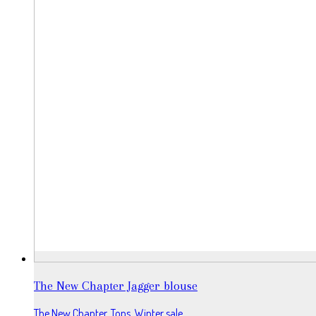
The New Chapter Jagger blouse
The New Chapter
,
Tops
,
Winter sale