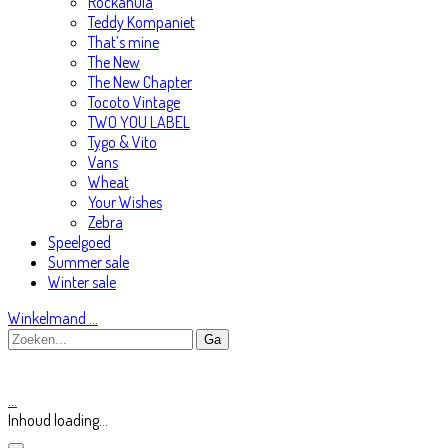
Rockahula
Teddy Kompaniet
That’s mine
The New
The New Chapter
Tocoto Vintage
TWO YOU LABEL
Tygo & Vito
Vans
Wheat
Your Wishes
Zebra
Speelgoed
Summer sale
Winter sale
Winkelmand
…
…
Inhoud loading...