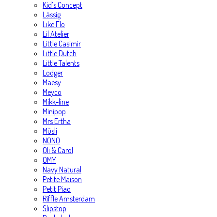
Kid’s Concept
Lässig
Like Flo
Lil Atelier
Little Casimir
Little Dutch
Little Talents
Lodger
Maesy
Meyco
Mikk-line
Minipop
Mrs Ertha
Müsli
NONO
Oli & Carol
OMY
Navy Natural
Petite Maison
Petit Piao
Riffle Amsterdam
Slipstop