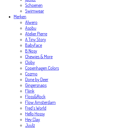
Schoenen
Swimwear
Merken
Alwero
Asobu
Atelier Pierre
A Tiny Story
Babyface
B.Nosy
Chewies & More
Cloby
Copenhagen Colors
Cozmo
Done by Deer
Gingersnaps
Fliink
Floss&Rock
Flow Amsterdam
Fred’s World
Hello Hossy
Hey Clay
Juulz