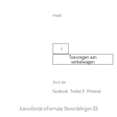
€16.10
FAQ – Veelgestelde vragen
tot
Algemene Voorwaarden
maat
€17.50
Actievoorwaarden
Contact
Your
INFORMATIE
Wishes
Toevoegen aan
Solid
Over ons
winkelwagen
pocket
Disclaimer
shirt
ecru
Privacy beleid
aantal
Deel dit:
Cookiebeleid
Facebook
Twitter X
Pinterest
MELD JE AAN VOOR DE NIEUWSBRIEF
Aanvullende informatie
Beoordelingen (0)
En blijf op de hoogte van o.a. nieuwe items en leuke acties!
Email Address