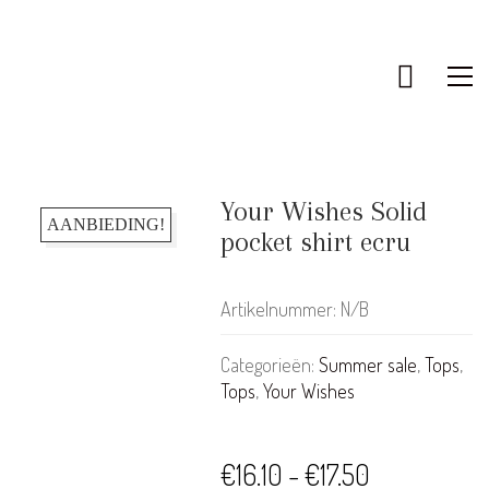
Your Wishes Solid
AANBIEDING!
pocket shirt ecru
Artikelnummer:
N/B
Categorieën:
Summer sale
,
Tops
,
Tops
,
Your Wishes
KLANTENSERVICE
Prijsklasse:
€
16.10
-
€
17.50
Bestellen & Retourneren