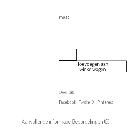
€38.50
Bestellen & Retourneren
tot
FAQ – Veelgestelde vragen
maat
€41.99
Algemene Voorwaarden
Actievoorwaarden
Contact
Your
Wishes
INFORMATIE
Toevoegen aan
Stretch
winkelwagen
Twill
Over ons
Bodywarmer
Disclaimer
aantal
Privacy beleid
Deel dit:
Cookiebeleid
Facebook
Twitter X
Pinterest
MELD JE AAN VOOR DE NIEUWSBRIEF
Aanvullende informatie
Beoordelingen (0)
En blijf op de hoogte van o.a. nieuwe items en leuke acties!