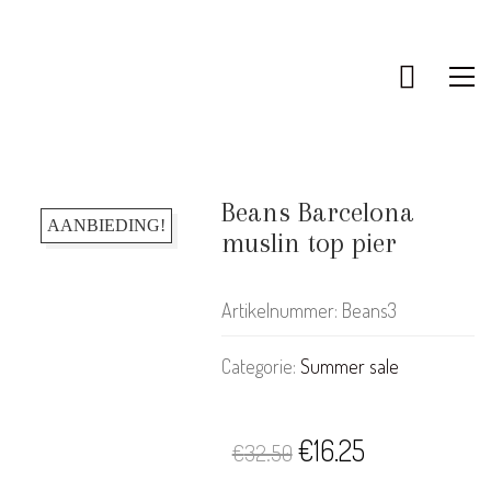
Beans Barcelona
AANBIEDING!
muslin top pier
Artikelnummer:
Beans3
Categorie:
Summer sale
KLANTENSERVICE
Oorspronkelijke
Huidige
€
16.25
€
32.50
Bestellen & Retourneren
prijs
prijs
FAQ – Veelgestelde vragen