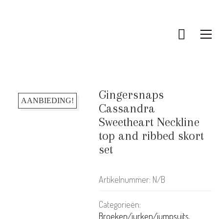
Gingersnaps
AANBIEDING!
Cassandra
Sweetheart Neckline
top and ribbed skort
set
Artikelnummer:
N/B
Categorieën:
Broeken/jurken/jumpsuits
,